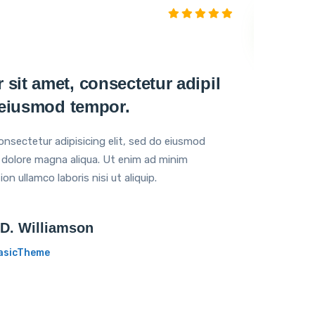
sit amet, consectetur adipil
Lorem 
o eiusmod tempor.
sicing
nsectetur adipisicing elit, sed do eiusmod
Lorem ipsu
t dolore magna aliqua. Ut enim ad minim
tempor inc
on ullamco laboris nisi ut aliquip.
veniam, qui
 D. Williamson
asicTheme