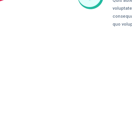
Quis aute
voluptate
consequat
quo volup