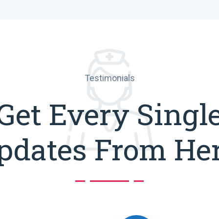
Testimonials
Get Every Singl
pdates From Her