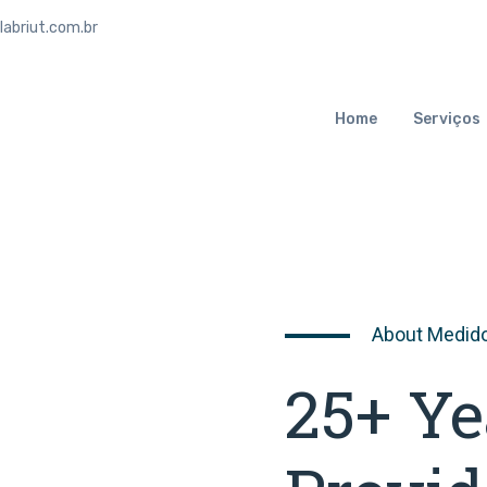
abriut.com.br
Home
Serviços
About Medid
25+ Y