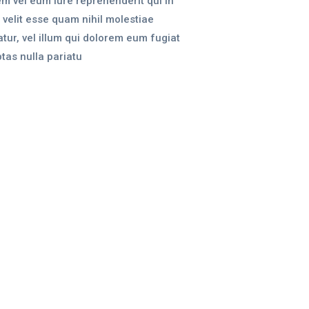
m vel eum iure reprehenderit qui in
 velit esse quam nihil molestiae
ur, vel illum qui dolorem eum fugiat
tas nulla pariatu