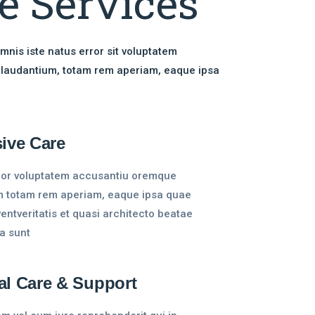
e Services
mnis iste natus error sit voluptatem
laudantium, totam rem aperiam, eaque ipsa
sive Care
ror voluptatem accusantiu oremque
m totam rem aperiam, eaque ipsa quae
nventveritatis et quasi architecto beatae
ta sunt
al Care & Support