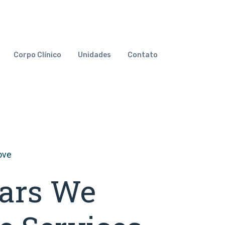
Corpo Clínico
Unidades
Contato
ove
ears We