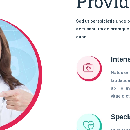
Provid
Sed ut perspiciatis unde o
accusantium doloremque 
quae
Inten
Natus er
laudatiu
ab illo i
vitae dic
Speci