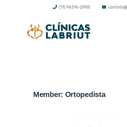
(11) 96316-2985
contato@l
Member:
Ortopedista