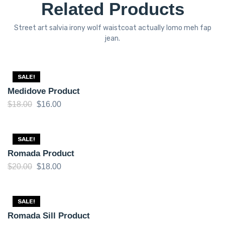
Related Products
Street art salvia irony wolf waistcoat actually lomo meh fap
jean.
SALE!
Medidove Product
$
18.00
$
16.00
SALE!
Romada Product
$
20.00
$
18.00
SALE!
Romada Sill Product