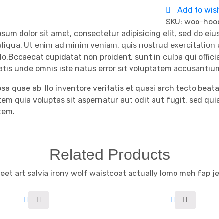
Add to wish
SKU:
woo-hood
sum dolor sit amet, consectetur adipisicing elit, sed do ei
iqua. Ut enim ad minim veniam, quis nostrud exercitation ul
.Bccaecat cupidatat non proident, sunt in culpa qui officia
iatis unde omnis iste natus error sit voluptatem accusant
sa quae ab illo inventore veritatis et quasi architecto bea
tem quia voluptas sit aspernatur aut odit aut fugit, sed qu
tem.
Related Products
eet art salvia irony wolf waistcoat actually lomo meh fap j