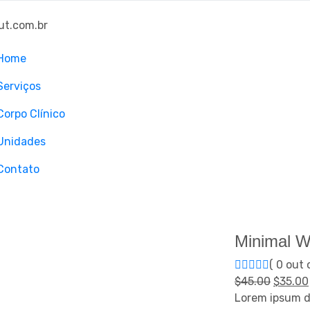
ut.com.br
Home
Serviços
Corpo Clínico
Unidades
Contato
Minimal W
( 0 out 
$
45.00
$
35.00
Lorem ipsum do