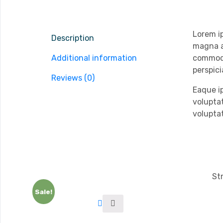
Lorem ip
Description
magna al
Additional information
commodo
perspic
Reviews (0)
Eaque ip
volupta
volupta
Str
Sale!