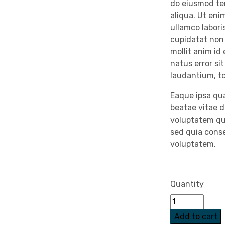
do eiusmod te
aliqua. Ut eni
ullamco labori
cupidatat non 
mollit anim id
natus error s
laudantium, t
Eaque ipsa qua
beatae vitae 
voluptatem qui
sed quia cons
voluptatem.
Quantity
Add to cart