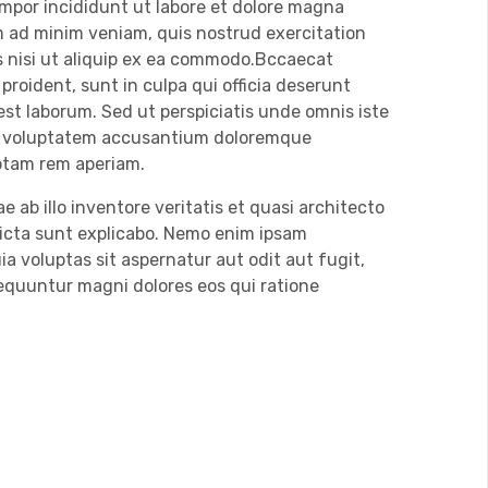
mpor incididunt ut labore et dolore magna
m ad minim veniam, quis nostrud exercitation
s nisi ut aliquip ex ea commodo.Bccaecat
proident, sunt in culpa qui officia deserunt
 est laborum. Sed ut perspiciatis unde omnis iste
it voluptatem accusantium doloremque
otam rem aperiam.
e ab illo inventore veritatis et quasi architecto
dicta sunt explicabo. Nemo enim ipsam
a voluptas sit aspernatur aut odit aut fugit,
equuntur magni dolores eos qui ratione