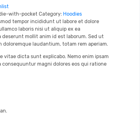
list
ie-with-pocket
Category:
Hoodies
usmod tempor incididunt ut labore et dolore
lamco laboris nisi ut aliquip ex ea
 deserunt mollit anim id est laborum. Sed ut
ium doloremque laudantium, totam rem aperiam.
tae vitae dicta sunt explicabo. Nemo enim ipsam
ia consequuntur magni dolores eos qui ratione
ean.