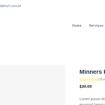
abriut.com.br
Home
Serviços
Minners 
( 0 o
$
20.00
Lorem ipsum dol
eiusmod tempor 