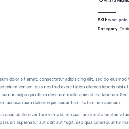
Add to wishli
SKU:
woo-polo
Category:
Tshi
sum dolor sit amet, consectetur adipisicing elit, sed do eiusmod 
ad minim veniam, quis nostrud exercitation ullamco laboris nisi 
 sunt in culpa qui officia deserunt mollit anim id est laborum. Sed
em accusantium doloremque laudantium, totam rem aperiam.
sa quae ab illo inventore veritatis et quasi architecto beatae vi
uptas sit aspernatur aut odit aut fugit, sed quia consequuntur ma