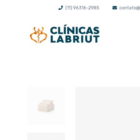
(11) 96316-2985
contato@l