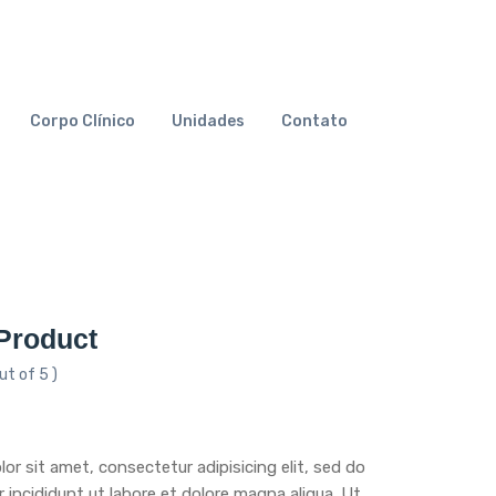
Corpo Clínico
Unidades
Contato
Product
ut of 5 )
or sit amet, consectetur adipisicing elit, sed do
incididunt ut labore et dolore magna aliqua. Ut