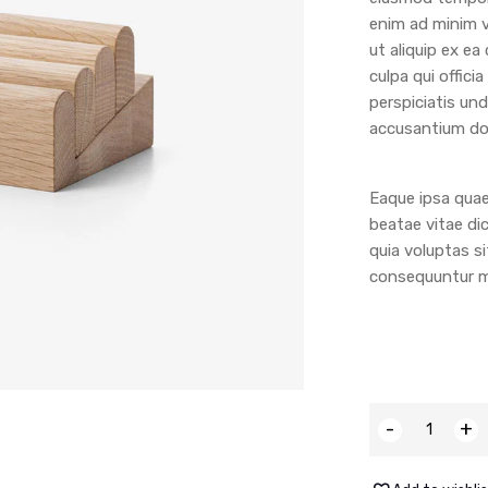
enim ad minim v
ut aliquip ex e
culpa qui offici
perspiciatis un
accusantium do
Eaque ipsa quae 
beatae vitae di
quia voluptas si
consequuntur ma
-
+